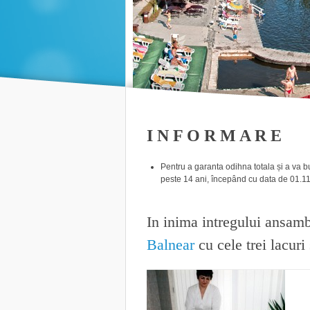
I N F O R M A R E
Pentru a garanta odihna totala și a va 
peste 14 ani, începând cu data de 01.1
In inima intregului ansamb
Balnear
cu cele trei lacuri